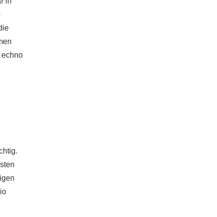
e in
s
die
hmen
t echno
htig.
asten
tigen
io