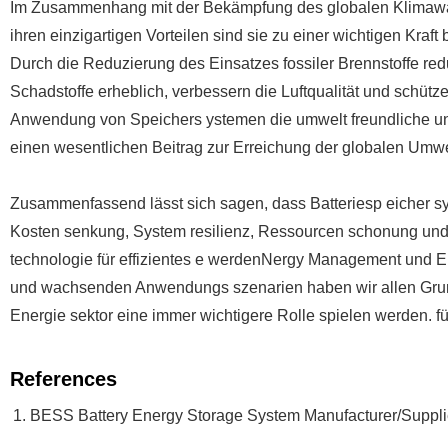
Im Zusammenhang mit der Bekämpfung des globalen Klimawan
ihren einzigartigen Vorteilen sind sie zu einer wichtigen Kra
Durch die Reduzierung des Einsatzes fossiler Brennstoffe r
Schadstoffe erheblich, verbessern die Luftqualität und schütz
Anwendung von Speichers ystemen die umwelt freundliche und 
einen wesentlichen Beitrag zur Erreichung der globalen Umwel
Zusammenfassend lässt sich sagen, dass Batteriesp eicher syst
Kosten senkung, System resilienz, Ressourcen schonung und 
technologie für effizientes e werdenNergy Management und Ene
und wachsenden Anwendungs szenarien haben wir allen Grund
Energie sektor eine immer wichtigere Rolle spielen werden. fü
References
BESS Battery Energy Storage System Manufacturer/Suppli