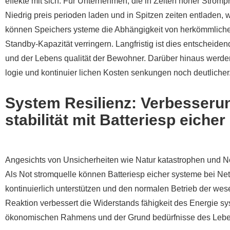
effekte mit sich. Für Unternehmen, die in Zeiten hoher Strom
Niedrig preis perioden laden und in Spitzen zeiten entladen,
können Speichers ysteme die Abhängigkeit von herkömmlichen 
Standby-Kapazität verringern. Langfristig ist dies entscheid
und der Lebens qualität der Bewohner. Darüber hinaus werden i
logie und kontinuier lichen Kosten senkungen noch deutlicher
System Resilienz: Verbesseru
stabilität mit Batteriesp eiche
Angesichts von Unsicherheiten wie Natur katastrophen und Not
Als Not stromquelle können Batteriesp eicher systeme bei Netz
kontinuierlich unterstützen und den normalen Betrieb der wese
Reaktion verbessert die Widerstands fähigkeit des Energie sy
ökonomischen Rahmens und der Grund bedürfnisse des Leb