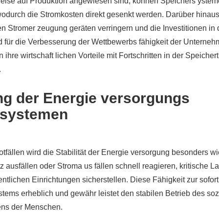
preise auf Produktion angewiesen sind, können Speichers ystem
 wodurch die Stromkosten direkt gesenkt werden. Darüber hinau
Stromer zeugung geräten verringern und die Investitionen in 
end für die Verbesserung der Wettbewerbs fähigkeit der Unterne
hre wirtschaft lichen Vorteile mit Fortschritten in der Speicher
.
ng der Energie versorgungs
r systemen
fällen wird die Stabilität der Energie versorgung besonders wic
 ausfällen oder Stroma us fällen schnell reagieren, kritische L
ntlichen Einrichtungen sicherstellen. Diese Fähigkeit zur sofor
stems erheblich und gewähr leistet den stabilen Betrieb des soz
ens der Menschen.