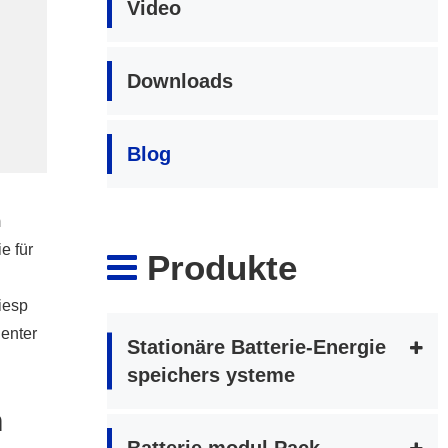
Video
Downloads
Blog
m
e für
Produkte
iesp
genter
Stationäre Batterie-Energie
speichers ysteme
h