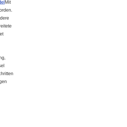
el
Mit
worden.
ndere
eitete
et
ng,
sel
hritten
igen