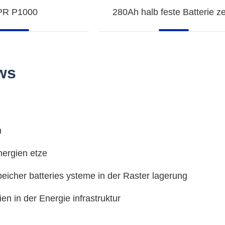
PR P1000
280Ah halb feste Batterie ze
ws
n
nergien etze
icher batteries ysteme in der Raster lagerung
en in der Energie infrastruktur