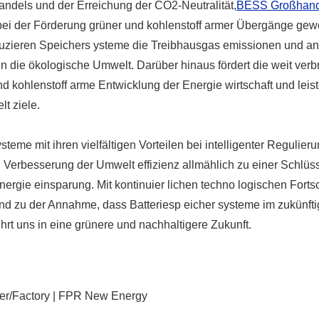
dels und der Erreichung der CO2-Neutralität,
BESS Großhand
ft bei der Förderung grüner und kohlenstoff armer Übergänge ge
eduzieren Speichers ysteme die Treibhausgas emissionen und a
en die ökologische Umwelt. Darüber hinaus fördert die weit verbr
kohlenstoff arme Entwicklung der Energie wirtschaft und leist
t ziele.
eme mit ihren vielfältigen Vorteilen bei intelligenter Regulieru
Verbesserung der Umwelt effizienz allmählich zu einer Schlüs
rgie einsparung. Mit kontinuier lichen techno logischen Fortsc
 zu der Annahme, dass Batteriesp eicher systeme im zukünft
hrt uns in eine grünere und nachhaltigere Zukunft.
er/Factory | FPR New Energy