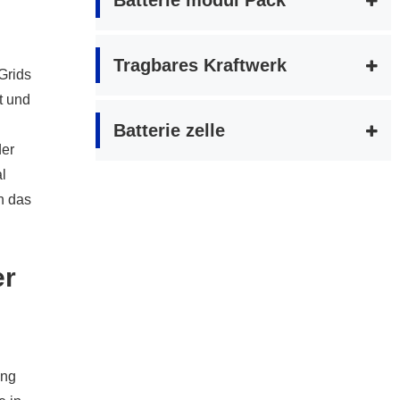
Batterie modul Pack
Tragbares Kraftwerk
Grids
t und
Batterie zelle
der
l
ch das
er
ung